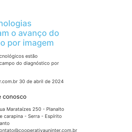
nologias
am o avanço do
co por imagem
cnológicos estão
 campo do diagnóstico por
r.com.br
30 de abril de 2024
e conosco
ua Marataízes 250 - Planalto
e carapina - Serra - Espírito
anto
ontato@cooperativauninter.com.br