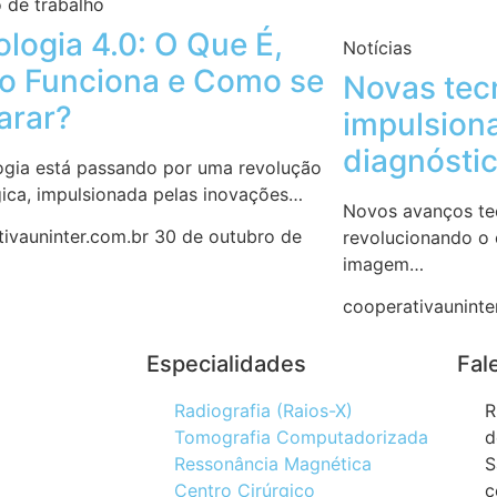
 de trabalho
ologia 4.0: O Que É,
Notícias
 Funciona e Como se
Novas tec
arar?
impulsion
diagnósti
ogia está passando por uma revolução
ica, impulsionada pelas inovações…
Novos avanços te
tivauninter.com.br
30 de outubro de
revolucionando o
imagem…
cooperativauninte
Especialidades
Fal
Radiografia (Raios-X)
R
Tomografia Computadorizada
d
Ressonância Magnética
S
Centro Cirúrgico
c