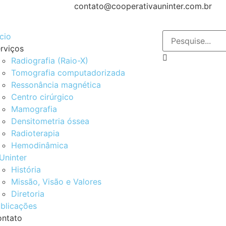
contato@cooperativauninter.com.br
ício
rviços
Radiografia (Raio-X)
Tomografia computadorizada
Ressonância magnética
Centro cirúrgico
Mamografia
Densitometria óssea
Radioterapia
Hemodinâmica
Uninter
História
Missão, Visão e Valores
Diretoria
blicações
ntato