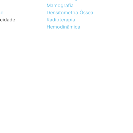
Mamografia
co
Densitometria Óssea
acidade
Radioterapia
Hemodinâmica